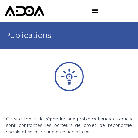
A
l
A
l
D
e
O
r
A
Publications
a
u
c
o
n
t
e
n
u
Ce site tente de répondre aux problématiques auxquels
sont confrontés les porteurs de projet de l’économie
sociale et solidaire une question à la fois.